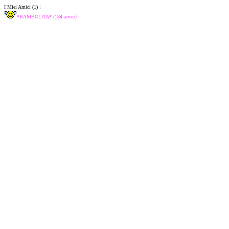
I Miei Amici (1) :
*BAMBOLITA*
(184 amici)