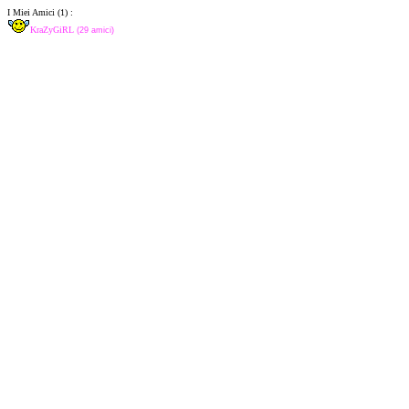
I Miei Amici (1) :
KraZyGiRL
(29 amici)