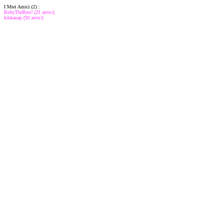
I Miei Amici (2) :
RobyTheBest!
(21 amici)
kikkanap
(50 amici)