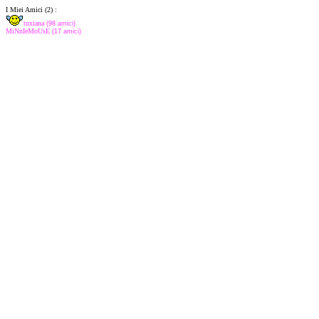
I Miei Amici (2) :
tuxiana
(98 amici)
MiNnIeMoUsE
(17 amici)