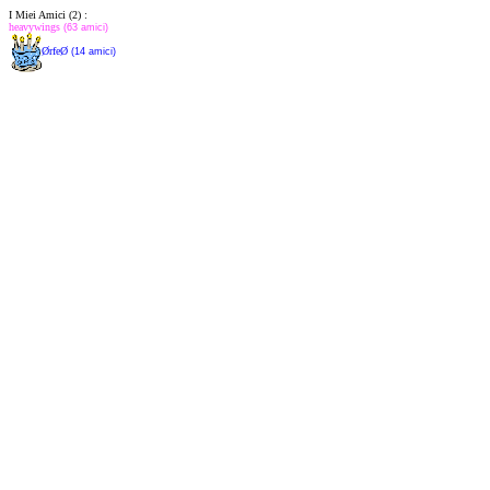
I Miei Amici (2) :
heavywings
(63 amici)
ØrfeØ
(14 amici)