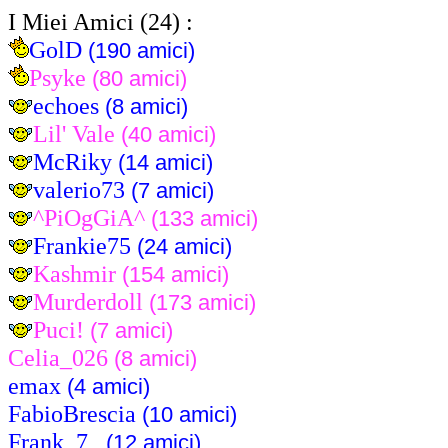
I Miei Amici (24) :
GolD
(190 amici)
Psyke
(80 amici)
echoes
(8 amici)
Lil' Vale
(40 amici)
McRiky
(14 amici)
valerio73
(7 amici)
^PiOgGiA^
(133 amici)
Frankie75
(24 amici)
Kashmir
(154 amici)
Murderdoll
(173 amici)
Puci!
(7 amici)
Celia_026
(8 amici)
emax
(4 amici)
FabioBrescia
(10 amici)
Frank_7_
(12 amici)