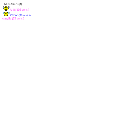
I Miei Amici (3) :
A' fef
(16 amici)
VEGa`
(36 amici)
crazyila
(25 amici)