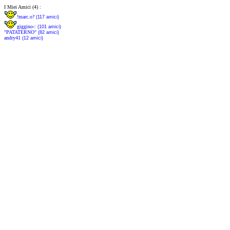
I Miei Amici (4) :
!marc.o?
(117 amici)
giggino-:
(101 amici)
"PATATERNO"
(82 amici)
andry41
(12 amici)