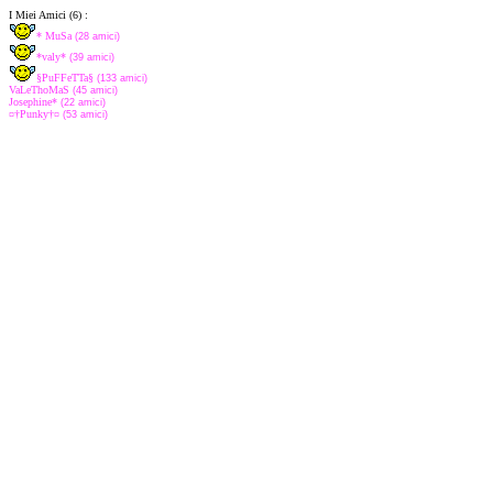
I Miei Amici (6) :
* MuSa
(28 amici)
*valy*
(39 amici)
§PuFFeTTa§
(133 amici)
VaLeThoMaS
(45 amici)
Josephine*
(22 amici)
¤†Punky†¤
(53 amici)