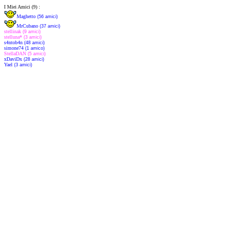
I Miei Amici (9) :
Maghetto
(56 amici)
MrCubano
(37 amici)
stellinak
(9 amici)
stelluna*
(3 amici)
s4ntob4n
(48 amici)
simone74
(1 amico)
StellaDAN
(5 amici)
xDaviDx
(28 amici)
Yael
(3 amici)