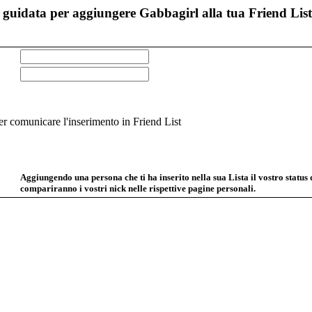
guidata per aggiungere Gabbagirl alla tua Friend List
 comunicare l'inserimento in Friend List
Aggiungendo una persona che ti ha inserito nella sua Lista il vostro status
compariranno i vostri nick nelle rispettive pagine personali.