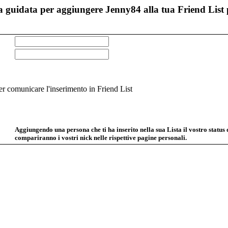
 guidata per aggiungere Jenny84 alla tua Friend List 
 comunicare l'inserimento in Friend List
Aggiungendo una persona che ti ha inserito nella sua Lista il vostro status
compariranno i vostri nick nelle rispettive pagine personali.