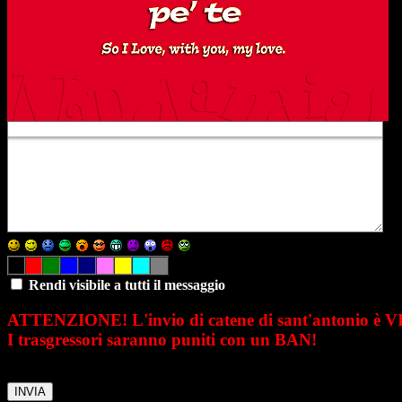
Rendi visibile a tutti il messaggio
ATTENZIONE! L'invio di catene di sant'antonio è 
I trasgressori saranno puniti con un BAN!