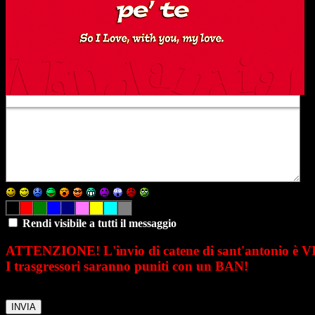
Rendi visibile a tutti il messaggio
ATTENZIONE! L'invio di catene di sant'antonio è 
I trasgressori saranno puniti con un BAN!