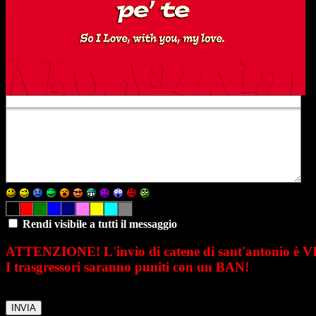
Rendi visibile a tutti il messaggio
ATTENZIONE! L'invio di catene di sant'antonio è 
I trasgressori saranno puniti con un BAN!