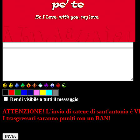
Rendi visibile a tutti il messaggio
ATTENZIONE! L'invio di catene di sant'antonio è 
I trasgressori saranno puniti con un BAN!