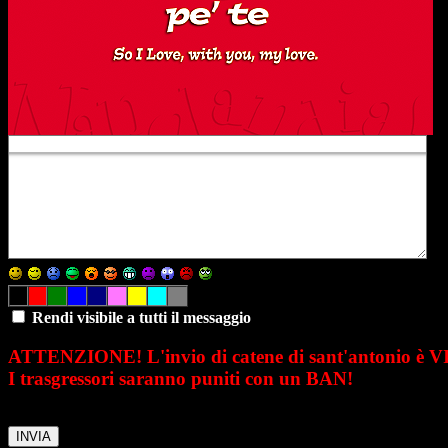
Rendi visibile a tutti il messaggio
ATTENZIONE! L'invio di catene di sant'antonio è 
I trasgressori saranno puniti con un BAN!