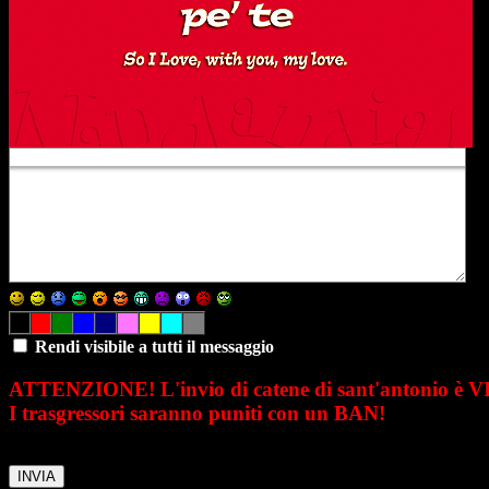
Rendi visibile a tutti il messaggio
ATTENZIONE! L'invio di catene di sant'antonio è 
I trasgressori saranno puniti con un BAN!