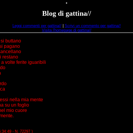
Blog di gattina//
Leggi commenti per gattina//
|
Scrivi un commento per gattina//
Visita l'homepage di gattina//
 si buttano
 si pagano
 cancellano
di restano
 volte ferite iguaribili
rdo
a
ardo
cca
essi nella mia mente
a su un foglio
 nel mio cuore
 mente.
6:34:49 - N. 72297 )