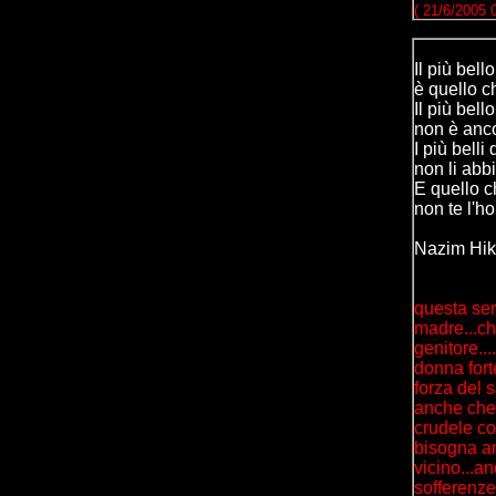
( 21/6/2005 
Il più bell
è quello 
Il più bello
non è anco
I più belli 
non li abb
E quello ch
non te l'h
Nazim Hi
questa sera
madre...ch
genitore..
donna forte
forza del s
anche che 
crudele co
bisogna and
vicino...an
sofferenze