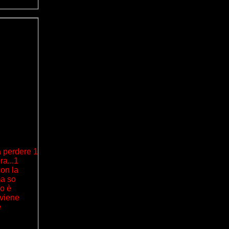
a perdere 1
ra...1
con la
ma so
no è
 viene
e