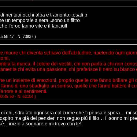
udi nei tuoi occhi alba e tramonto...esali p
e un temporale a sera...sono un filtro
 che l'eroe fanno vile e il fanciull
15:58:47 - N. 70837 )
 muore chi diventa schiavo dell'abitudine, ripetendo ogni giorn
orsi,
mbia la marca, il colore dei vestiti, chi non parla a chi non cono
amente chi evita una passione, chi preferisce il nero su bianco e
che un insieme di emozioni, proprio quelle che fanno brillare gli 
 fanno di uno sbadiglio un sorriso, quelle che fanno battere il c
'errore e ai sentimenti.
00:45:50 - N. 62104 )
 occhi, sdraiato ogni sera col cuore che ti pensa e spera… mi s
sospiro ma già dei pensieri non seguo più il filo… il sonno mi pr
è... inizio a sognare e mi trovo con te!