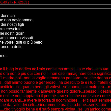
00:40:27 - N. 62101 )
o dei mari
che non navigammo.
 dei nostri figli
ra cresciuto.
dei nostri giorni
iamo ancora vissuti.
e vorrei dirti di più bello
o ancora detto.
kmet
 il blog lo dedico ad1mio carissimo amico....a te ciro....e a tua
e ora non è più quì con noi....non oso immaginare cosa signific
..1 madre poi...non lo voglio nemmeno pensare....so che donna e
...dall'animo buono e generoso...ha cresciuto te e i tuoi fratelli 
acrificio...so quanto bene gli volevi...so quanto stai male ora....
non posso far niente x alleviare questo dolore...spesso il desti
n noi...e non sappiamo il perchè....so solo che come va e come
are avanti...e avere la forza di ricominciare....lei ti sarà sempr
che dall'alto dei celi....sicuramente ora starà bene...senza più
....ciro ti voglio bene e ti sarò sempre vicina...sei un'amico come