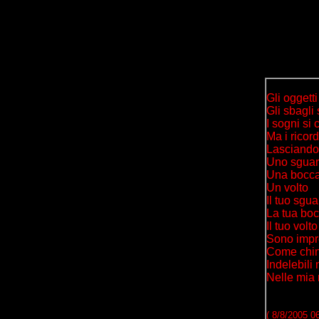
Gli oggetti
Gli sbagli
I sogni si
Ma i ricor
Lasciando a
Uno sgua
Una bocc
Un volto
Il tuo sgu
La tua bo
Il tuo volto
Sono impr
Come chin
Indelebili
Nelle mia
( 8/8/2005 0