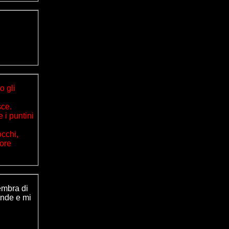
o gli
sce.
 i puntini
occhi,
uore
embra di
ende e mi