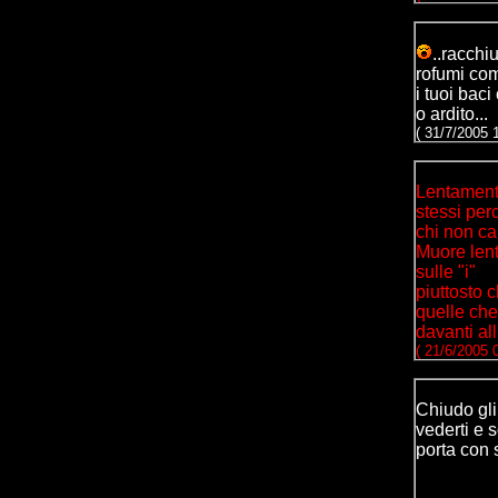
..racchi
rofumi com
i tuoi baci
o ardito...
( 31/7/2005 
Lentamente
stessi perc
chi non ca
Muore lent
sulle "i"
piuttosto 
quelle che
davanti all
( 21/6/2005 
Chiudo gli
vederti e 
porta con s