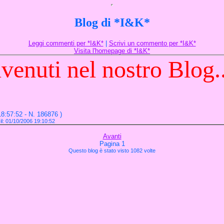
Blog di *I&K*
Leggi commenti per *I&K*
|
Scrivi un commento per *I&K*
Visita l'homepage di *I&K*
venuti nel nostro Blog..
18:57:52 - N. 186876 )
 il: 01/10/2006 19:10:52
Avanti
Pagina 1
Questo blog è stato visto 1082 volte