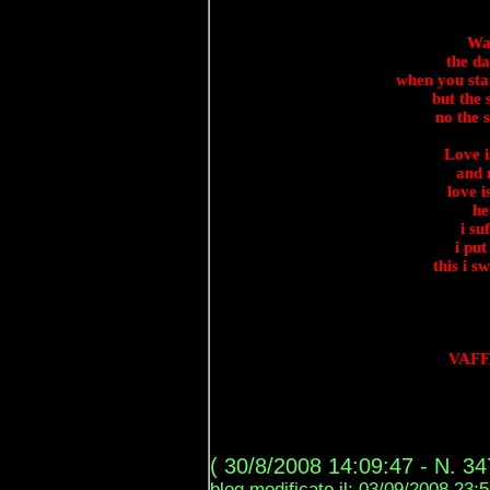
Wai
the d
when you sta
but the
no the 
Love i
and 
love i
he
i su
i put
this i s
VAFF
( 30/8/2008 14:09:47 - N. 34
blog modificato il: 03/09/2008 23: