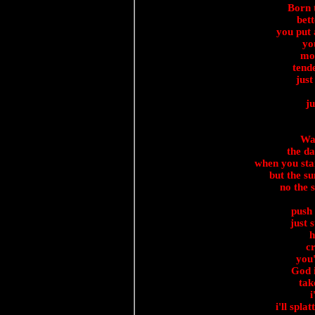
Born 
bett
you put 
yo
mou
tend
just
ju
Wai
the d
when you sta
but the s
no the 
push 
just 
h
cr
you'
God 
tak
i
i'll spla