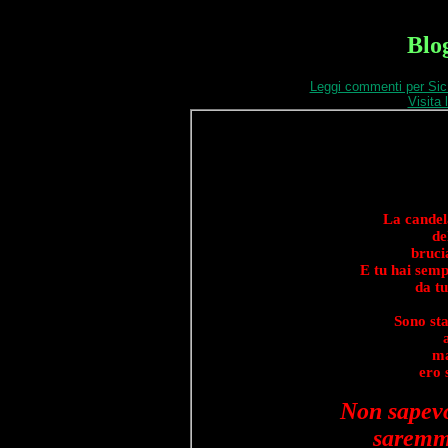
Blo
Leggi commenti per Sic
Visita 
La candel
de
bruci
E tu hai semp
da tu
Sono sta
ma
ero 
Non sapev
saremmo