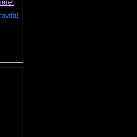
iare!
ravità!