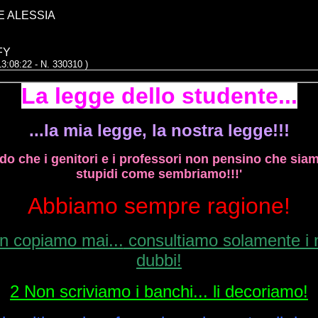
E ALESSIA
FY
13:08:22 - N. 330310 )
La legge dello
studente...
...la mia legge, la nostra legge!!!
do che i genitori e i professori non pensino che sia
stupidi come sembriamo!!!'
Abbiamo
sempre
ragione!
n copiamo
mai...
consultiamo solamente i n
dubbi!
2 Non scriviamo i
banchi...
li
decoriamo!