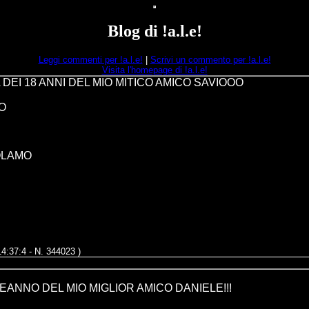
Blog di !a.l.e!
Leggi commenti per !a.l.e!
|
Scrivi un commento per !a.l.e!
Visita l'homepage di !a.l.e!
 DEI 18 ANNI DEL MIO MITICO AMICO SAVIOOO
IO
OLAMO
14:37:4 - N. 344023 )
EANNO DEL MIO MIGLIOR AMICO DANIELE!!!