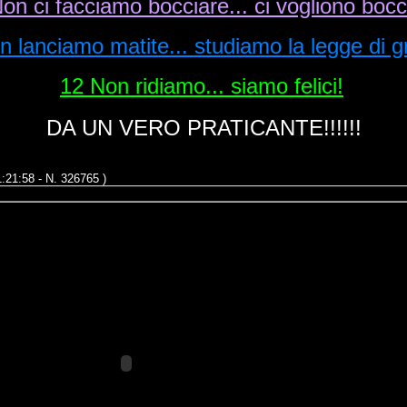
Non ci facciamo
bocciare...
ci
vogliono
bocc
on
lanciamo
matite...
studiamo
la
legge
di g
12 Non
ridiamo...
siamo
felici!
DA UN VERO PRATICANTE!!!!!!
1:21:58 - N. 326765 )