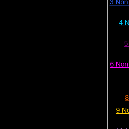
3 Non 
4 
5
6 Non
8
9 N