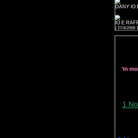
DANY IO 
IO E RAF
( 27/4/2008 
'In mo
1 No