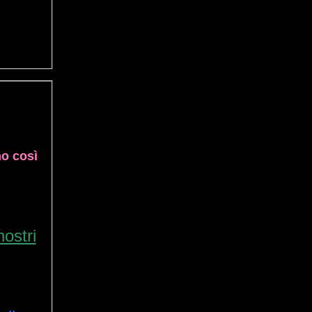
mo così
ostri