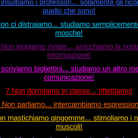
insultiamo i
professori...
solamente gli ric
quello che sono!
Non ci
distraiamo...
studiamo semplicemente
mosche!
 Non leggiamo riviste... arricchiamo la nost
informazione!
 scriviamo
bigliettini...
studiamo un altro me
comunicazione!
7 Non dormiamo in
classe...
riflettiamo!
 Non
parliamo...
intercambiamo
espression
on mastichiamo
gingomme...
stimoliamo i n
muscoli!