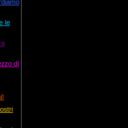
ordiamo
 le
ra
zzo di
i!
ostri