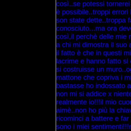
così..se potessi tornere
è possibile..troppi erro
son state dette..troppa fa
conosciuto...ma ora devo
così,il perchè delle mie 
a chi mi dimostra il suo 
il fatto è che in questi 
lacrime e hanno fatto si
si costruisse un muro..o
mattone che copriva i m
bastasse ho indossato 
non mi si addice x nient
realmente io!!!il mio cu
aimè..non ho più la chiav
ricominci a battere e far
sono i miei sentimenti!!