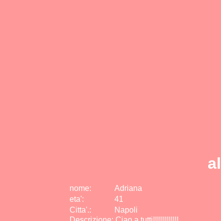
a
nome:
Adriana
eta
'
:
41
Citta
'
.
:
Napoli
Descrizione: Ciao a tutti!!!!!!!!!!!!!