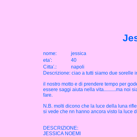
Je
nome:
jessica
eta
'
:
40
Citta
'
.
:
napoli
Descrizione: ciao a tutti siamo due sorelle in
il nostro motto e di prendere tempo per godere le
essere saggi aiuta nella vita..........ma noi si
fare.
N.B. molti dicono che la luce della luna rifle
si vede che nn hanno ancora visto la luce d
DESCRIZIONE:
JESSICA NOEMI