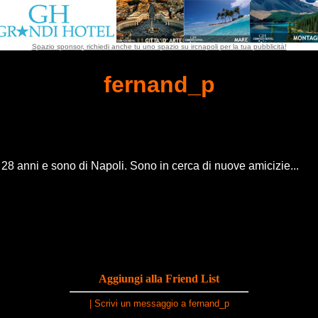
Spazio sponsor, richiedi anche tu uno spazio su ircnapoli per la tua pubblicità!
fernand_p
8 anni e sono di Napoli. Sono in cerca di nuove amicizie...
Aggiungi alla Friend List
|
Scrivi un messaggio a fernand_p