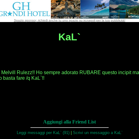
Spazio sponsor, richiedi anche tu uno spazio su ircnapoli per la tua pubblicità!
KaL`
 Melvill Rulezz!! Ho sempre adorato RUBARE questo incipit ma
o basta fare /q KaL`!!
Aggiungi alla Friend List
Leggi messaggi per KaL` (91)
|
Scrivi un messaggio a KaL`