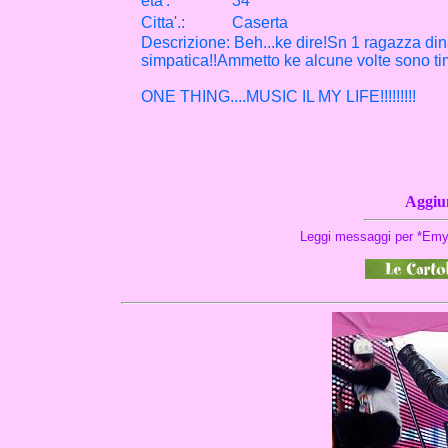
eta
'
:
34
Citta
'
.
:
Caserta
Descrizione: Beh...ke dire!Sn 1 ragazza din
simpatica!!Ammetto ke alcune volte sono timi
ONE THING....MUSIC IL MY LIFE!!!!!!!!!
Aggiun
Leggi messaggi per *Emyl