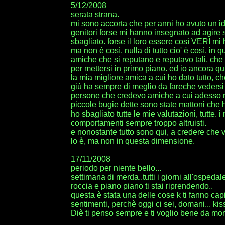
5/12/2008
serata strana.
mi sono accorta che per anni ho avuto un ide
genitori forse mi hanno insegnato ad agir
sbagliato. forse il loro essere così VERI mi 
ma non è così. nulla di tutto cio' è così. in
amiche che si reputano e reputavo tali, che n
per mettersi in primo piano. ed io ancora qui
la mia migliore amica a cui ho dato tutto,
giù ha sempre di meglio da fareche veders
persone che credevo amiche a cui adesso non
piccole bugie dette sono state mattoni ch
ho sbagliato tutte le mie valutazioni, tutte. i
comportamenti sempre troppo altruisti.
e nonostante tutto sono qui, a credere che vi
lo è, ma non in questa dimensione.
17/11/2008
periodo per niente bello...
settimana di merda..tutti i giorni all'ospeda
roccia e piano piano ti stai riprendendo..
questa è stata una delle cose k ti fanno cap
sentimenti, perchè oggi ci sei, domani... kis
Diè ti penso sempre e ti voglio bene da mori