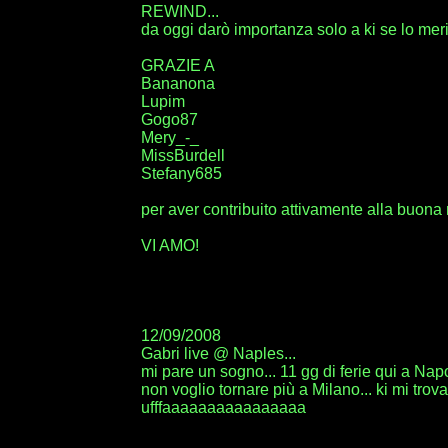
REWIND...
da oggi darò importanza solo a ki se lo merit
GRAZIE A
Bananona
Lupim
Gogo87
Mery_-_
MissBurdell
Stefany685
per aver contribuito attivamente alla buona r
VI AMO!
12/09/2008
Gabri live @ Naples...
mi pare un sogno... 11 gg di ferie qui a Napo
non voglio tornare più a Milano... ki mi trov
ufffaaaaaaaaaaaaaaaa