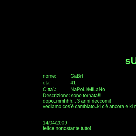
sU
nome:
GaBrI
eta
'
:
41
Citta
'
.
:
NaPoLi/MiLaNo
Descrizione: sono tornata!!!!
dopo..mmhhh... 3 anni rieccomi!
vediamo cos'è cambiato..ki c'è ancora e ki n
14/04/2009
felice nonostante tutto!