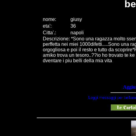
be
nome:
giusy
eta
'
:
36
Citta
'
.
:
napoli
Descrizione: *Sono una ragazza molto ssem
perffetta nei miei 1000difetti.....Sono una 
orgogliosa e poi il resto e tutto da scoprire
amiko trova un tesoro..??io ho trovato te ke xm
dventare i piu belli della mia vita
Aggiun
Leggi messaggi per bellam