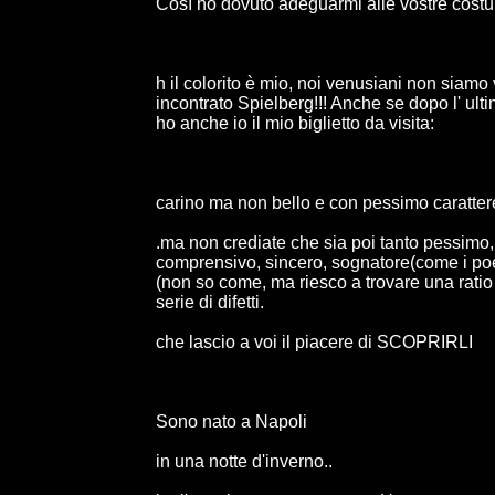
Così ho dovuto adeguarmi alle vostre costu
h il colorito è mio, noi venusiani non siam
incontrato Spielberg!!! Anche se dopo l' ult
ho anche io il mio biglietto da visita:
carino ma non bello e con pessimo caratter
.ma non crediate che sia poi tanto pessimo,
comprensivo, sincero, sognatore(come i poeti
(non so come, ma riesco a trovare una ratio a
serie di difetti.
che lascio a voi il piacere di SCOPRIRLI
Sono nato a Napoli
in una notte d'inverno..