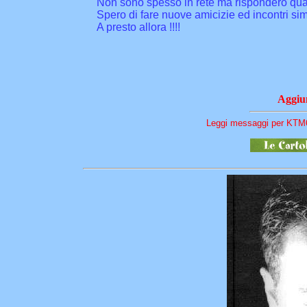
Non sono spesso in rete ma risponderò quant
Spero di fare nuove amicizie ed incontri simpa
A presto allora !!!!
Aggiun
Leggi messaggi per KTM6