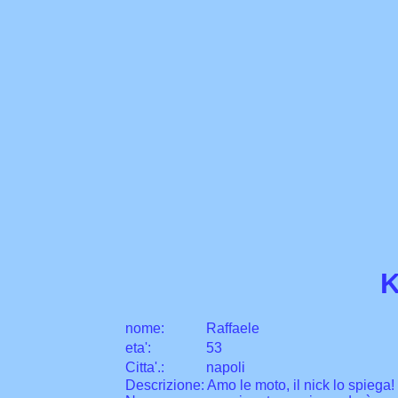
nome:
Raffaele
eta
'
:
53
Citta
'
.
:
napoli
Descrizione: Amo le moto, il nick lo spiega!