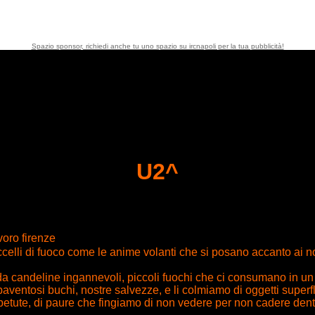
Spazio sponsor, richiedi anche tu uno spazio su ircnapoli per la tua pubblicità!
U2^
oro firenze
elli di fuoco come le anime volanti che si posano accanto ai no
 da candeline ingannevoli, piccoli fuochi che ci consumano in un
aventosi buchi, nostre salvezze, e li colmiamo di oggetti superflui,
petute, di paure che fingiamo di non vedere per non cadere dentr