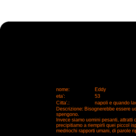
nome:
Eddy
eta
'
:
53
Citta
'
.
:
napoli e quando lav
Descrizione: Bisognerebbe essere ucc
spengono.
Invece siamo uomini pesanti, attratti
precipitiamo a riempirli quei piccol isp
medriochi rapporti umani, di parole ri