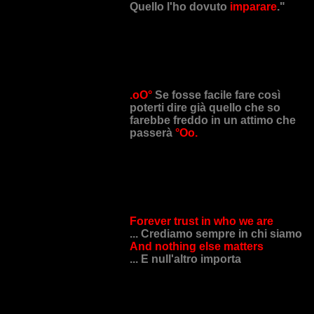
Quello l'ho dovuto
imparare
."
.oO°
Se fosse facile fare così
poterti dire già quello che so
farebbe freddo in un attimo che
passerà
°Oo.
Forever trust in who we are
... Crediamo sempre in chi siamo
And nothing else matters
... E null'altro importa