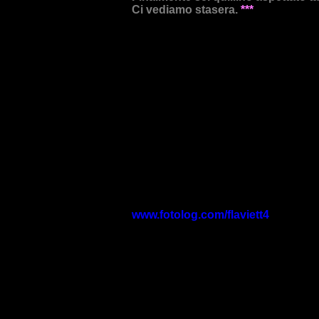
Ci vediamo stasera.
***
www.fotolog.com/flaviett4