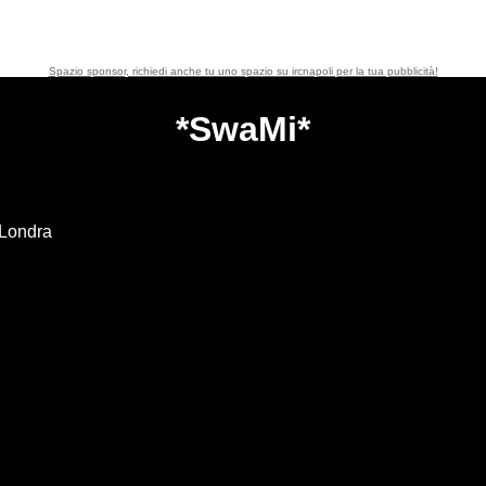
Spazio sponsor, richiedi anche tu uno spazio su ircnapoli per la tua pubblicità!
*SwaMi*
.Londra