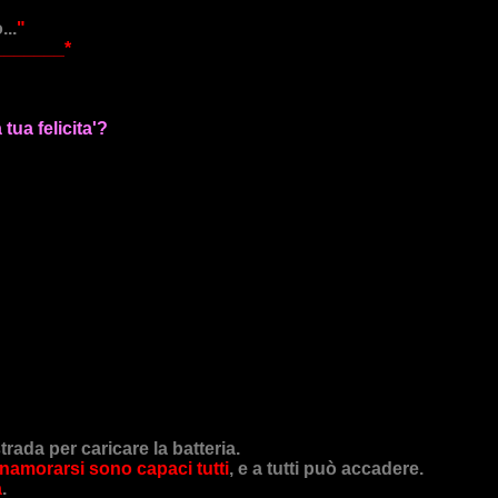
..
"
_______*
tua felicita'?
rada per caricare la batteria.
nnamorarsi sono capaci tutti
, e a tutti può accadere.
a
.