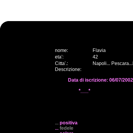
nome:
Flavia
eta
'
:
42
Citta
'
.
:
Napoli... Pescara..
Descrizione:
..........
Data di iscrizione: 06/07/2002
....................
*___*
...
positiva
...
fedele