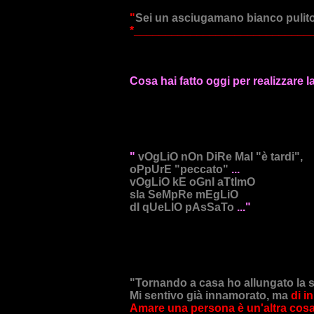
"
Sei un asciugamano bianco pulito.
*____________________________
Cosa hai fatto oggi per realizzare la 
"
vOgLiO nOn DiRe MaI "è tardi",
oPpUrE "peccato"
...
vOgLiO kE oGnI aTtImO
sIa SeMpRe mEgLiO
dI qUeLlO pAsSaTo
..."
"Tornando a casa ho allungato la st
Mi sentivo già innamorato, ma
di i
Amare una persona è un'altra cos