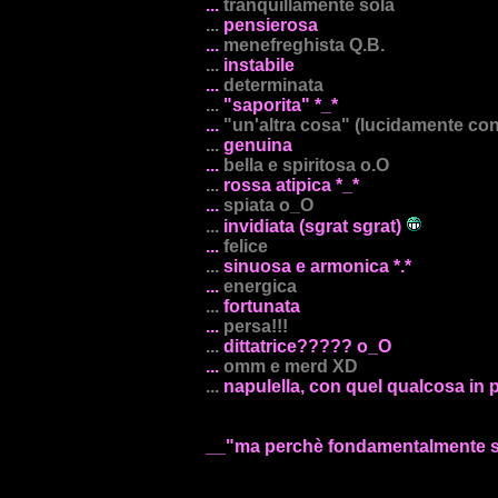
...
tranquillamente sola
...
pensierosa
...
menefreghista Q.B.
...
instabile
...
determinata
...
"saporita" *_*
...
"un'altra cosa" (lucidamente co
...
genuina
...
bella e spiritosa o.O
...
rossa atipica *_*
...
spiata o_O
...
invidiata (sgrat sgrat)
...
felice
...
sinuosa e armonica *.*
...
energica
...
fortunata
...
persa!!!
...
dittatrice????? o_O
...
omm e merd XD
...
napulella, con quel qualcosa in 
__"ma perchè fondamentalmente s