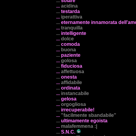
...
solare
...
acidina
...
testarda
...
iperattiva
...
eternamente innamorata dell'am
...
tranquilla
...
intelligente
...
dolce
...
comoda
...
buona
...
paziente
...
golosa
...
fiduciosa
...
affettuosa
...
onesta
...
affidabile
...
ordinata
...
instancabile
...
gelosa
...
orgogliosa
...
irrecuperabile!
...
"facilmente sbandabile"
...
ultimamente egoista
...
malafemmena :|
...
S.N.C.