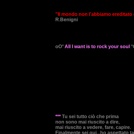
"Il mondo non l'abbiamo ereditato d
R.Benigni
oO°
All I want is to rock your soul
°
***
Tu sei tutto ciò che prima
non sono mai riuscito a dire,
mai riuscito a vedere, fare, capire.
Finalmente sei qui...ho aspettato ta