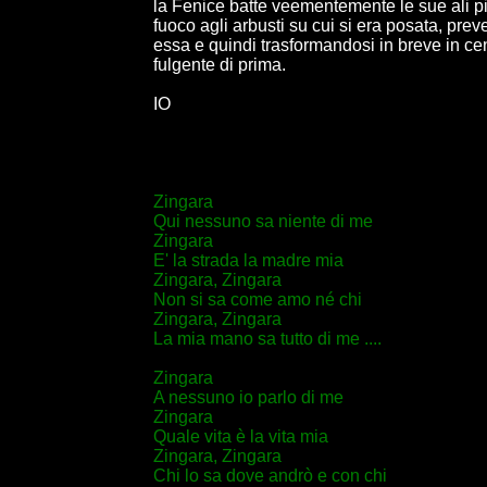
la Fenice batte veementemente le sue ali pi
fuoco agli arbusti su cui si era posata, pre
essa e quindi trasformandosi in breve in ce
fulgente di prima.
IO
Zingara
Qui nessuno sa niente di me
Zingara
E' la strada la madre mia
Zingara, Zingara
Non si sa come amo né chi
Zingara, Zingara
La mia mano sa tutto di me ....
Zingara
A nessuno io parlo di me
Zingara
Quale vita è la vita mia
Zingara, Zingara
Chi lo sa dove andrò e con chi