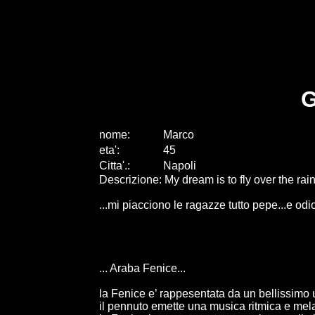
nome:
Marco
eta
'
:
45
Citta
'
.
:
Napoli
Descrizione: My dream is to fly over the rai
...mi piacciono le ragazze tutto pepe...e odi
... Araba Fenice...
la Fenice e’ rappesentata da un bellissimo u
il pennuto emette una musica ritmica e mela