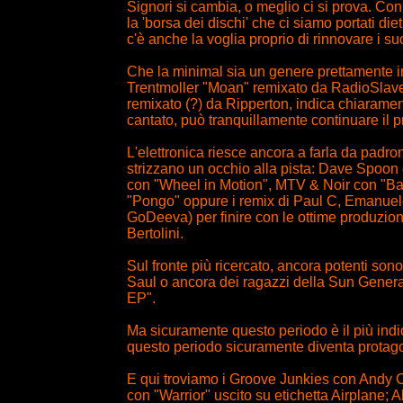
Signori si cambia, o meglio ci si prova. Con
la 'borsa dei dischi' che ci siamo portati di
c'è anche la voglia proprio di rinnovare i suo
Che la minimal sia un genere prettamente inv
Trentmoller "Moan" remixato da RadioSlave e
remixato (?) da Ripperton, indica chiarame
cantato, può tranquillamente continuare il p
L'elettronica riesce ancora a farla da padro
strizzano un occhio alla pista: Dave Spoo
con "Wheel in Motion", MTV & Noir con "Ba
"Pongo" oppure i remix di Paul C, Emanuel
GoDeeva) per finire con le ottime produzio
Bertolini.
Sul fronte più ricercato, ancora potenti sono
Saul o ancora dei ragazzi della Sun Generati
EP".
Ma sicuramente questo periodo è il più indica
questo periodo sicuramente diventa protago
E qui troviamo i Groove Junkies con Andy C
con "Warrior" uscito su etichetta Airplane; 