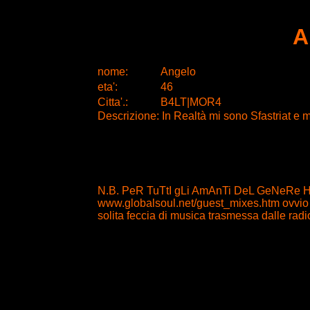
A
nome:
Angelo
eta
'
:
46
Citta
'
.
:
B4LT|MOR4
Descrizione: In Realtà mi sono Sfastriat e m
N.B. PeR TuTtI gLi AmAnTi DeL GeNeRe H
www.globalsoul.net/guest_mixes.htm ovvio so
solita feccia di musica trasmessa dalle radi