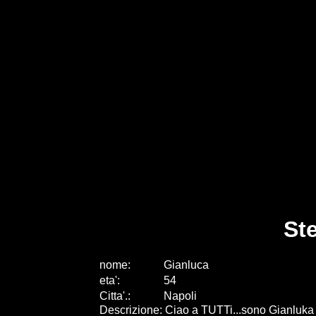
St
nome:
Gianluca
eta
'
:
54
Citta
'
.
:
Napoli
Descrizione: Ciao a TUTTi...sono Gianluka d