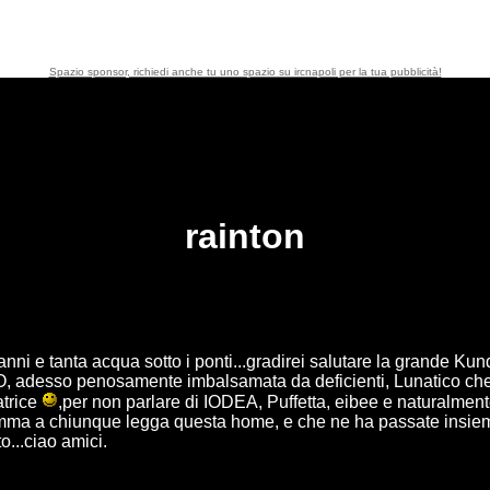
Spazio sponsor, richiedi anche tu uno spazio su ircnapoli per la tua pubblicità!
rainton
anni e tanta acqua sotto i ponti...gradirei salutare la grande Kun
so penosamente imbalsamata da deficienti, Lunatico che tra l'
atrice
,per non parlare di IODEA, Puffetta, eibee e naturalment
mma a chiunque legga questa home, e che ne ha passate insie
o...ciao amici.