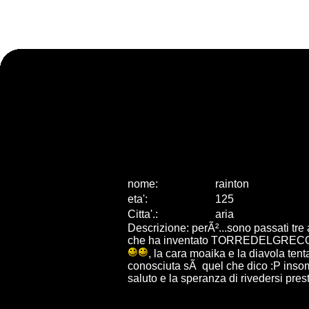
nome:
rainton
eta
'
:
125
Citta
'
.
:
aria
Descrizione: perÃ²...sono passati tre 
che ha inventato TORREDELGRECO, ades
, la cara moaika e la diavola tent
conosciuta sÃ quel che dico :P inso
saluto e la speranza di rivedersi prest