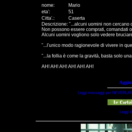
nome:
Mario
eta
'
:
51
Citta
'
.
:
Caserta
Descrizione: "...alcuni uomini non cercano 
Non possono essere comprati, comandati o c
Alcuni uomini vogliono solo vedere bruciar
"...l'unico modo ragionevole di vivere in q
"...la follia è come la gravità, basta solo un
AH! AH! AH! AH! AH! AH!
Aggiun
Leggi messaggi per NEVERLAN
Leggi 