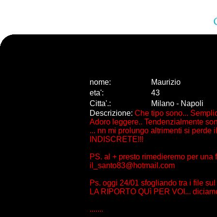
nome:
Maurizio
eta
'
:
43
Citta
'
.
:
Milano - Napoli
Descrizione:
Che tipo sono... Sempl
Adoro leggere.. Tendenzialmente son
... nn mi prolungo altrimenti si pe
INDISCRETE!!!
PS. al + presto rimedieremo per una f
il_santo83@hotmail.com
Ps. oggi 24/01 sfogliando tra i file s
LA RIPORTO QUì PER VOI... diciamo ch
.......