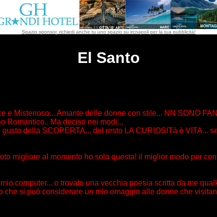
Spazio sponsor, richiedi anche tu uno spazio su ircnapoli per la tua pubblicità!
El Santo
ice e Misterioso... Amante delle donne con stile... NN SONO 
o Romantico.. Ma deciso nei modi...
rde il gusto della SCOPERTA... del resto LA CURIOSITà è VITA.
oto migliore al momento ho solo questa! il miglior modo per con
ul mio computer... o trovato una vecchia poesia scritta da me qual
e si può considerare un mio omaggio alle donne che visitano i