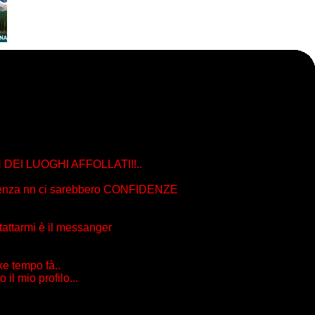
FAN DEI LUOGHI AFFOLLATI!!..
.. senza nn ci sarebbero CONFIDENZE
tattarmi è il messanger
ke tempo fà..
l mio profilo...