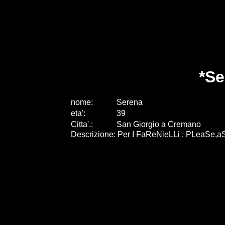
*Se
nome:
Serena
eta
'
:
39
Citta
'
.
:
San Giorgio a Cremano
Descrizione: Per I FaReNieLLi : PLeaSe,a