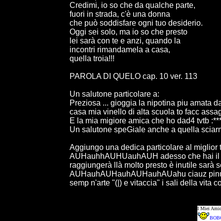
Credimi, io so che da qualche parte,
fuori in strada, c'è una donna
che può soddisfare ogni tuo desiderio.
Oggi sei solo, ma io so che presto
lei sarà con te e anzi, quando la
incontri rimandamela a casa,
quella troia!!!
PAROLA DI QUELO cap. 10 ver. 113
Un salutone particolare a:
Preziosa ... gioggia la nipotina piu amata da
casa mia vinello di alta scuola to facc a
E la mia migiore amica che ho dad4 tvtb :***
Un salutone speGiale anche a quella sciarma
Aggiungo una dedica particolare al miglior 
AUHauhhAUHUauhAUH adesso che hai il foglio
raggiungerà llà molto presto è inutile sarà
AUHauhAUHauhAUHauhAUahu ciauz pinùùù ...
semp n'arte "(|) e vitaccia" i sali della v