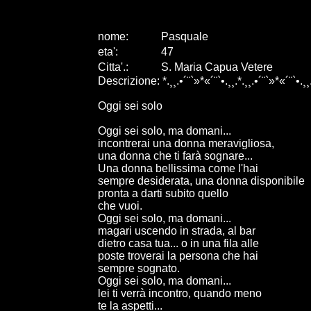
nome:
Pasquale
eta
'
:
47
Citta
'
.
:
S. Maria Capua Vetere
Descrizione: *.¸¸.•´¨`»*«´¨`•.¸¸.*.¸¸.•´¨`»*«´¨`•.¸¸.
Oggi sei solo
Oggi sei solo, ma domani...
incontrerai una donna meravigliosa,
una donna che ti farà sognare...
Una donna bellissima come l'hai
sempre desiderata, una donna disponibile
pronta a darti subito quello
che vuoi.
Oggi sei solo, ma domani...
magari uscendo in strada, al bar
dietro casa tua... o in una fila alle
poste troverai la persona che hai
sempre sognato.
Oggi sei solo, ma domani...
lei ti verrà incontro, quando meno
te la aspetti...