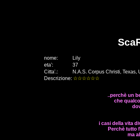
Sca
nome:
Lily
eta
'
:
37
Citta
'
.
:
N.A.S. Corpus Christi, Texas,
Descrizione:
☆☆☆☆☆☆
..perchè un be
che qualc
do
i casi della vita 
Perchè tutto 
ma al