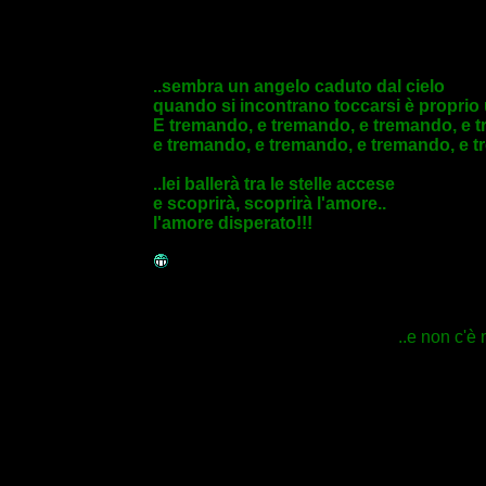
..sembra un angelo caduto dal cielo
quando si incontrano toccarsi è proprio
E tremando, e tremando, e tremando, e t
e tremando, e tremando, e tremando, e tr
..lei ballerà tra le stelle accese
e scoprirà, scoprirà l'amore..
l'amore disperato!!!
..e non c'è 