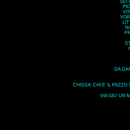
SEI 
PI
VOR
VORR
LIT
N
PR
S
DA DAN
CHISSA' CHI E' IL PAZZ
VIA GIU' UN M