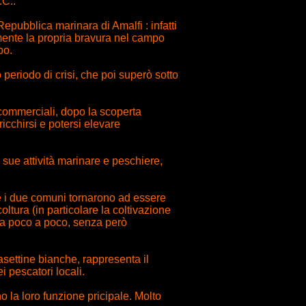
.C..
ubblica marinara di Amalfi : infatti
rmente la propria bravura nel campo
po.
periodo di crisi, che poi superò sotto
commerciali, dopo la scoperta
icchirsi e potersi elevare
sue attività marinare e peschiere,
le i due comuni tornarono ad essere
ltura (in particolare la coltivazione
o a poco a poco, senza però
ettine bianche, rappresenta il
i pescatori locali.
no la loro funzione pricipale. Molto