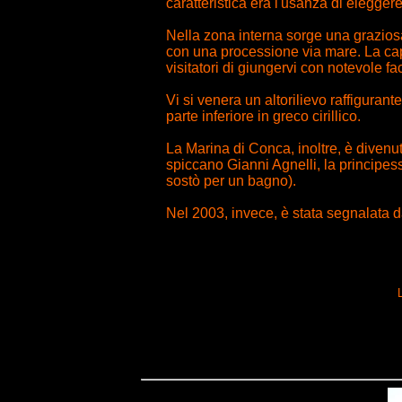
caratteristica era l'usanza di elegge
Nella zona interna sorge una grazios
con una processione via mare. La capp
visitatori di giungervi con notevole faci
Vi si venera un altorilievo raffiguran
parte inferiore in greco cirillico.
La Marina di Conca, inoltre, è divenut
spiccano Gianni Agnelli, la principes
sostò per un bagno).
Nel 2003, invece, è stata segnalata da