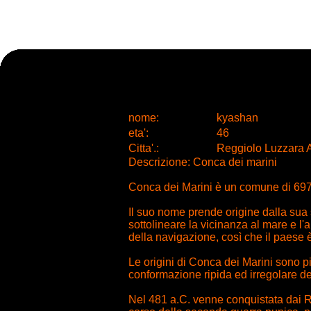
nome:
kyashan
eta
'
:
46
Citta
'
.
:
Reggiolo Luzzara A
Descrizione: Conca dei marini
Conca dei Marini è un comune di 697 ab
Il suo nome prende origine dalla sua
sottolineare la vicinanza al mare e l'
della navigazione, così che il paese è
Le origini di Conca dei Marini sono pi
conformazione ripida ed irregolare dell’
Nel 481 a.C. venne conquistata dai Ro