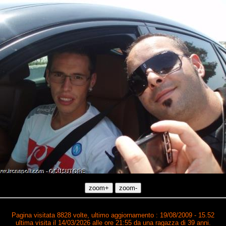
Pagina visitata 8828 volte, ultimo aggiornamento : 19/08/2009 - 15.52
ultima visita il 14/03/2026 alle ore 21:55 da una ragazza di 39 anni.