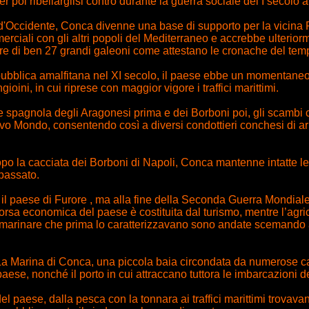
 poi ribellarglisi contro durante la guerra sociale del I secolo a
Occidente, Conca divenne una base di supporto per la vicina Rep
merciali con gli altri popoli del Mediterraneo e accrebbe ulterio
rre di ben 27 grandi galeoni come attestano le cronache del tem
epubblica amalfitana nel XI secolo, il paese ebbe un momentaneo 
oini, in cui riprese con maggior vigore i traffici marittimi.
 spagnola degli Aragonesi prima e dei Borboni poi, gli scambi 
vo Mondo, consentendo così a diversi condottieri conchesi di arr
po la cacciata dei Borboni di Napoli, Conca mantenne intatte le 
 passato.
 il paese di Furore , ma alla fine della Seconda Guerra Mondia
sorsa economica del paese è costituita dal turismo, mentre l’agrico
vità marinare che prima lo caratterizzavano sono andate scemand
a Marina di Conca, una piccola baia circondata da numerose cas
aese, nonché il porto in cui attraccano tuttora le imbarcazioni de
 del paese, dalla pesca con la tonnara ai traffici marittimi trovava