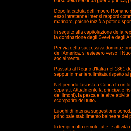
corso della seconda guerra punica, per
Dopo la caduta dell'Impero Romano d'
esso intrattenne intensi rapporti com
marinaro, poiché iniziò a poter dispo
In seguito alla capitolazione della r
la dominazione degli Svevi e degli Angi
Per via della successiva dominazione
dell'America, si estesero verso il Nuo
socialmente.
Passata al Regno d'Italia nel 1861 do
seppur in maniera limitata rispetto al
Nel periodo fascista a Conca fu unito
separati. Attualmente la principale ri
dei limoni), la pesca e le altre atti
scomparire del tutto.
Luoghi di intensa suggestione sono:L
principale stabilimento balneare del p
In tempi molto remoti, tutte le attività