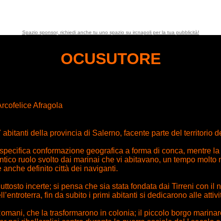
Spazio sponsor, richiedi anche tu uno spazio su ircnapoli per la tua pubblicità!
OCUSUTORE
rcofelice Afragola
itanti della provincia di Salerno, facente parte del territorio d
 specifica conformazione geografica a forma di conca, mentre l
antico ruolo svolto dai marinai che vi abitavano, un tempo molto
 anche definito città dei naviganti.
uttosto incerte; si pensa che sia stata fondata dai Tirreni con i
entroterra, fin da subito i primi abitanti si dedicarono alle attivi
mani, che la trasformarono in colonia; il piccolo borgo marinaro