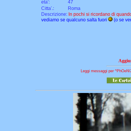
eta
'
:
47
Citta
'
.
:
Roma
Descrizione:
In pochi si ricordano di quand
vediamo se qualcuno salta fuori
(o se ver
Aggiun
Leggi messaggi per ^PhOeN\