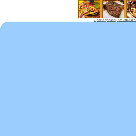
Spazio sponsor, richiedi anche