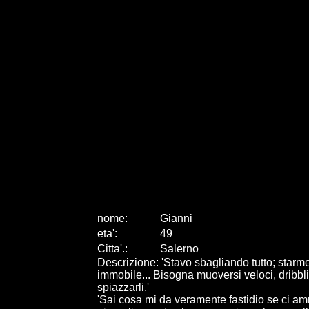
nome:
Gianni
eta
'
:
49
Citta
'
.
:
Salerno
Descrizione: 'Stavo sbagliando tutto; starme
immobile... Bisogna muoversi veloci, dribblin
spiazzarli.'
'Sai cosa mi da veramente fastidio se ci a