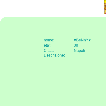
nome:
♥BeNnY♥
eta
'
:
38
Citta
'
.
:
Napoli
Descrizione: