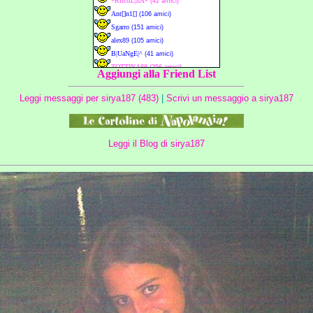
Aggiungi alla Friend List
Leggi messaggi per sirya187 (483)
|
Scrivi un messaggio a sirya187
Leggi il Blog di sirya187