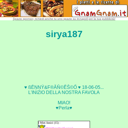
Spazio sponsor, richiedi anche tu uno spazio su ircnapoli per la tua pubblicità!
sirya187
♥ ßĒŅŅŸ&F®ĂŇ©ĔŜ©Ő ♥ 18-06-05...
L'INIZIO DELLA NOSTRA FAVOLA
MIAO!
♥Perla♥