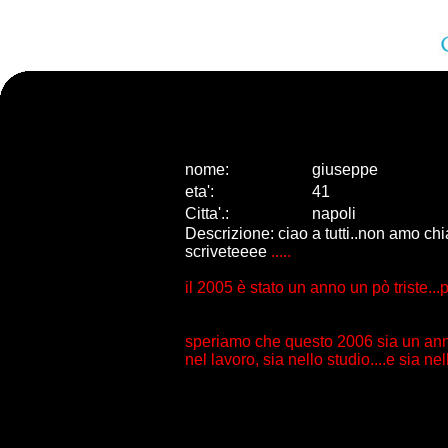
nome:
giuseppe
eta
'
:
41
Citta
'
.
:
napoli
Descrizione: ciao a tutti..non amo ch
scriveteeee
.....
il 2005 è stato un anno un pò triste...p
speriamo che questo 2006 sia un anno 
nel lavoro, sia nello studio....e sia nel