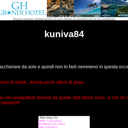
Spazio sponsor, richiedi anche tu uno spazio su ircnapoli per la tua pubblicità!
kuniva84
iacchierare da solo e quindi non lo farò nemmeno in questa occas
ieno di dolori...tranne pochi attimi di gioia..
con prospettive diverse da quelle dell'ultimo anno...e che mi r
l'amore!!!!!