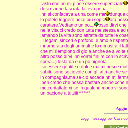
,visto che nn mi piace essere superficiale
descrizione lasciata faceva pena
,nn si confaceva a una come me
dunque c
lo potete leggere poco piu sopra
ora posso
carattere.Vediamo un po....
osso dirvi che
nella vita ci credo con tutta me stessa e ad
;amando la vita sono attratta da tutte le cos
, i legami sinceri e profondi e amo e rispetto 
innamorata degli animali e lo dimostra il fa
che mi riempiono di gioia anche se a volte s
altro posso dirvi ,nn vorrei fini re con lo s
spera...) testarda e un po pignola
,so essere gentile e dolce ma mi riesce mol
subiti..sono socievole con gli altri anche s
in compagnia,ma se cio accade nn mi ferm
.beh credo che possa bastare anche xche nn
me,contattatemi se in qualche modo vi sono
un bacione a tuttiiii*******
Aggiun
Leggi messaggi per Cassiop