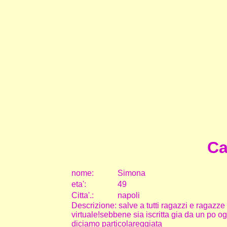
Ca
nome:
Simona
eta
'
:
49
Citta
'
.
:
napoli
Descrizione: salve a tutti ragazzi e ragazze
virtuale!sebbene sia iscritta gia da un po o
diciamo particolareggiata