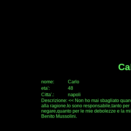
Ca
nome:
Carlo
eta
'
:
48
Citta
'
.
:
napoli
Descrizione: << Non ho mai sbagliato quand
alla ragione.Io sono responsabile,tanto per
negare,quanto per le mie debolezze e la m
Benito Mussolini.